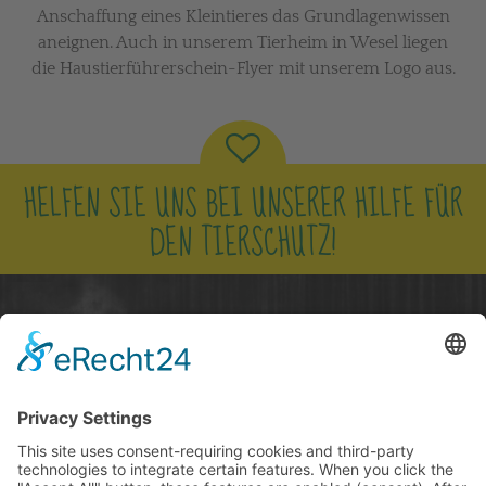
Anschaffung eines Kleintieres das Grundlagenwissen
aneignen. Auch in unserem Tierheim in Wesel liegen
die Haustierführerschein-Flyer mit unserem Logo aus.
HELFEN SIE UNS BEI UNSERER HILFE FÜR
DEN TIERSCHUTZ!
NUR ZUSAMMEN KÖNNEN WIR DEN