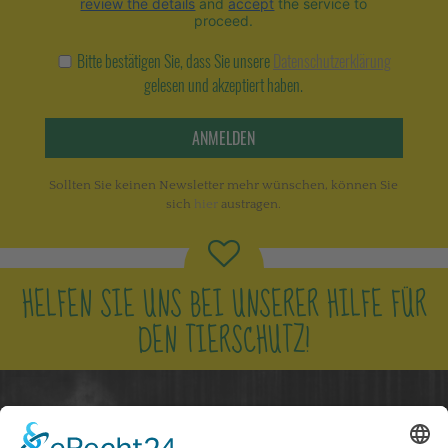
review the details
and
accept
the service to
proceed.
Bitte bestätigen Sie, dass Sie unsere
Datenschutzerklärung
gelesen und akzeptiert haben.
ANMELDEN
Sollten Sie keinen Newsletter mehr wünschen, können Sie
sich
hier
austragen.
HELFEN SIE UNS BEI UNSERER HILFE FÜR
DEN TIERSCHUTZ!