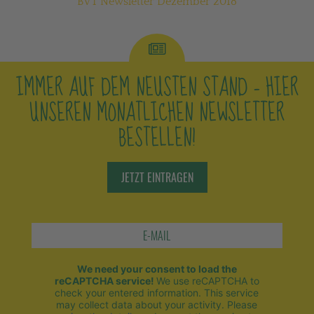
BVT Newsletter Dezember 2018
IMMER AUF DEM NEUSTEN STAND –
HIER
UNSEREN MONATLICHEN NEWSLETTER
BESTELLEN!
JETZT EINTRAGEN
We need your consent to load the
reCAPTCHA service!
We use reCAPTCHA to
check your entered information. This service
may collect data about your activity. Please