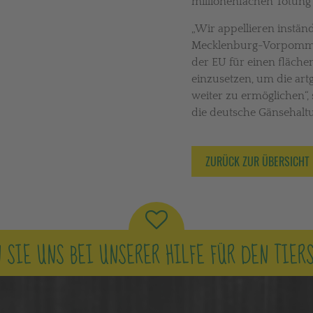
millionenfachen Tötung 
„Wir appellieren instän
Mecklenburg-Vorpommer
der EU für einen fläch
einzusetzen, um die art
weiter zu ermöglichen“, 
die deutsche Gänsehal
ZURÜCK ZUR ÜBERSICHT
 SIE UNS BEI UNSERER HILFE FÜR DEN TIER