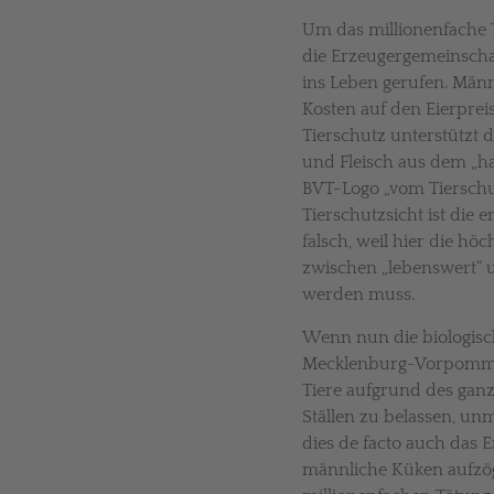
Um das millionenfache 
die Erzeugergemeinschaf
ins Leben gerufen. Män
Kosten auf den Eierpre
Tierschutz unterstützt 
und Fleisch aus dem „h
BVT-Logo „vom Tierschutz
Tierschutzsicht ist die
falsch, weil hier die h
zwischen „lebenswert“ u
werden muss.
Wenn nun die biologisch
Mecklenburg-Vorpommer
Tiere aufgrund des gan
Ställen zu belassen, unm
dies de facto auch das En
männliche Küken aufzög