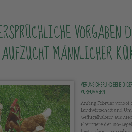
ERSPRÜCHLICHE VORGABEN D
 AUFZUCHT MÄNNLICHER KÜ
VERUNSICHERUNG BEI BIO-GE
VORPOMMERN
Anfang Februar verbot 
Landwirtschaft und Umw
Geflügelhaltern aus M
Elterntiere der Bio-Lege
bestünde ein ganzjährig