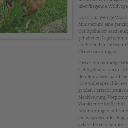
überfliegende Wildvögel
Doch nur wenige Wochen
Ministerium eine gänzlic
Geflügelhalter seien auf
gehaltenen Legehennen 
auch den Elterntieren. 
Ökoverordnung vor.
Dieser offenkundige Wid
Geflügelhalter verunsic
den Bundesverband Tier
„Die widersprüchlichen
großen Fortschritte in d
Mecklenburg-Vorpommern“
Vorsitzende befürchtet,
Bestimmungen auf Lan
ein wegweisendes Engag
gefährdet sein könnte –