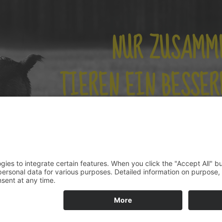
NUR ZUSAMM
TIEREN EIN BESSER
BV TIERSCHUTZ E.V
|
IMPRESSUM
|
HAFTUNGSAUSSCHLUSS
|
DATEN