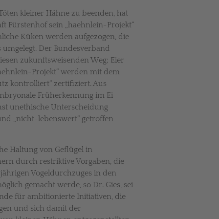
Töten kleiner Hähne zu beenden, hat
t Fürstenhof sein „haehnlein-Projekt“
nliche Küken werden aufgezogen, die
is umgelegt. Der Bundesverband
diesen zukunftsweisenden Weg; Eier
aehnlein-Projekt“ werden mit dem
 kontrolliert“ zertifiziert. Aus
 embryonale Früherkennung im Ei
öchst unethische Unterscheidung
nd „nicht-lebenswert“ getroffen
e Haltung von Geflügel in
n durch restriktive Vorgaben, die
zjährigen Vogeldurchzuges in den
öglich gemacht werde, so Dr. Gies, sei
de für ambitionierte Initiativen, die
en und sich damit der