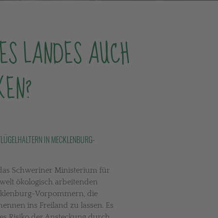
ES LANDES AUCH
KEN?
FLÜGELHALTERN IN MECKLENBURG-
das Schweriner Ministerium für
elt ökologisch arbeitenden
ecklenburg-Vorpommern, die
hennen ins Freiland zu lassen. Es
es Risiko der Ansteckung durch