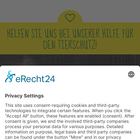
HELFEN SIE UNS BEI UNSERER HILFE FÜR
DEN TIERSCHUTZ!
NUR ZUSAMMEN KÖNNEN WIR DEN
TIEREN EIN BESSERES LEBEN SCHENKEN!
JETZT SPENDEN