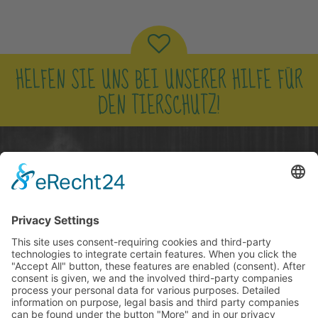
HELFEN SIE UNS BEI UNSERER HILFE FÜR
DEN TIERSCHUTZ!
NUR ZUSAMMEN KÖNNEN WIR DEN
TIEREN EIN BESSERES LEBEN SCHENKEN!
JETZT SPENDEN