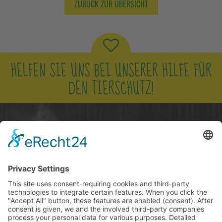
ZURÜCK ZUR ÜBERSICHT
HELFEN SIE UNS BEI UNSERER HILFE FÜR
DEN TIERSCHUTZ!
NUR ZUSAMMEN KÖNNEN WIR DEN
TIEREN EIN BESSERES LEBEN SCHENKEN!