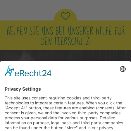
HELFEN SIE UNS BEI UNSERER HILFE FÜR
DEN TIERSCHUTZ!
NUR ZUSAMMEN KÖNNEN WIR DEN
TIEREN EIN BESSERES LEBEN SCHENKEN!
JETZT SPENDEN