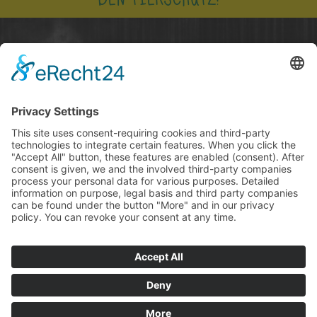
NUR ZUSAMMEN KÖNNEN WIR DEN
TIEREN EIN BESSERES LEBEN SCHENKEN!
JETZT SPENDEN
COPYRIGHT © 2026 BY BV TIERSCHUTZ E.V
IMPRESSUM
HAFTUNGSAUSSCHLUSS
DATENSCHUTZ